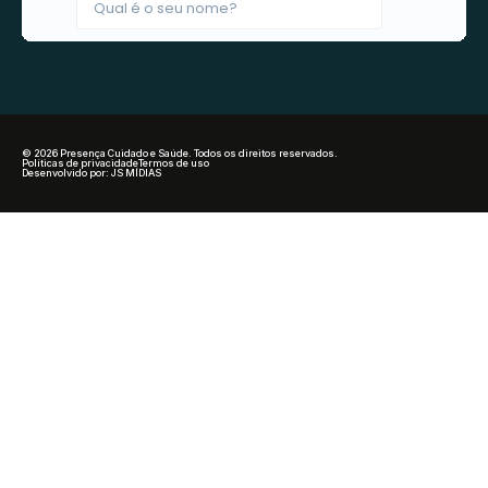
© 2026 Presença Cuidado e Saúde. Todos os direitos reservados.
Políticas de privacidade
Termos de uso
Desenvolvido por: JS MÍDIAS