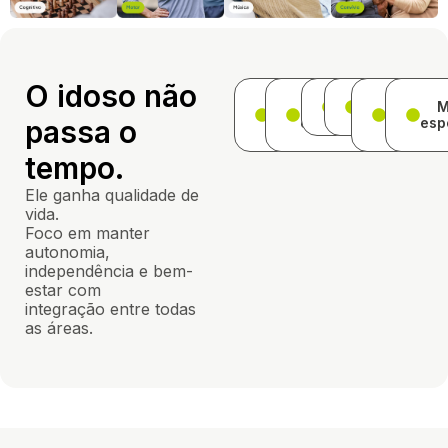
O idoso não
Presença
Terapia
Psicologia
Gerontologi
Pilate
M
passa o
Saúde
ocupacional
terapêut
esp
tempo.
Ele ganha qualidade de
vida.
Foco em manter
autonomia,
independência e bem-
estar com
integração entre todas
as áreas.