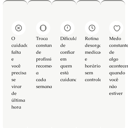
O
Troca
Dificuldade
Rotina
Medo
cuidador
constante
de
desorganizada,
constant
falta
de
confiar
medicação
de
e
profissionais,
em
e
algo
você
recomeço
quem
horários
acontece
precisa
a
está
sem
quando
se
cada
cuidando
controle
você
virar
semana
não
de
estiver
última
hora