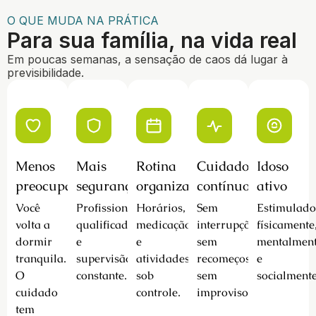
O QUE MUDA NA PRÁTICA
Para sua família, na vida real
Em poucas semanas, a sensação de caos dá lugar à
previsibilidade.
Menos
Mais
Rotina
Cuidado
Idoso
preocupação
segurança
organizada
contínuo
ativo
Você
Profissionais
Horários,
Sem
Estimulad
volta a
qualificados
medicação
interrupções,
físicamente
dormir
e
e
sem
mentalmen
tranquila.
supervisão
atividades
recomeços,
e
O
constante.
sob
sem
socialmente
cuidado
controle.
improviso.
tem