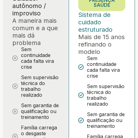
PRESENÇA
SAÚDE
autônomo /
improviso
Sistema de
A maneira mais
cuidado
comum e a que
estruturado
mais dá
Mais de 15 anos
problema
refinando o
Sem
modelo
continuidade
Sem
cada falta vira
continuidade
crise
cada falta vira
crise
Sem supervisão
técnica do
Sem supervisão
trabalho
técnica do
realizado
trabalho
realizado
Sem garantia de
qualificação ou
Sem garantia de
treinamento
qualificação ou
treinamento
Família carrega
o desgaste
Família carrega